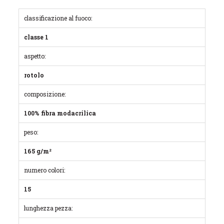
classificazione al fuoco:
classe 1
aspetto:
rotolo
composizione:
100% fibra modacrilica
peso:
165 g/m²
numero colori:
15
lunghezza pezza: