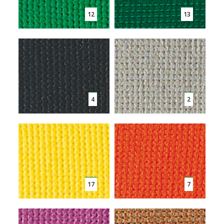
12
13
4
2
17
7