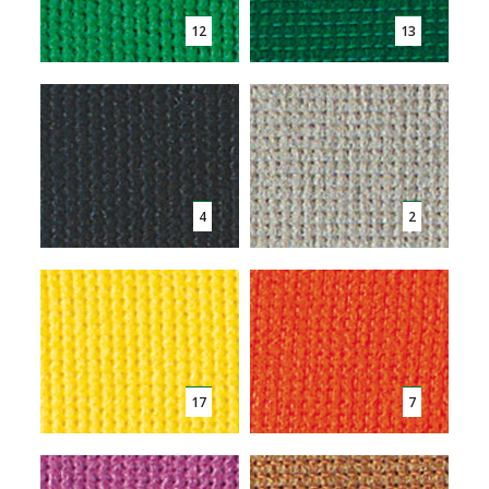
12
13
4
2
17
7