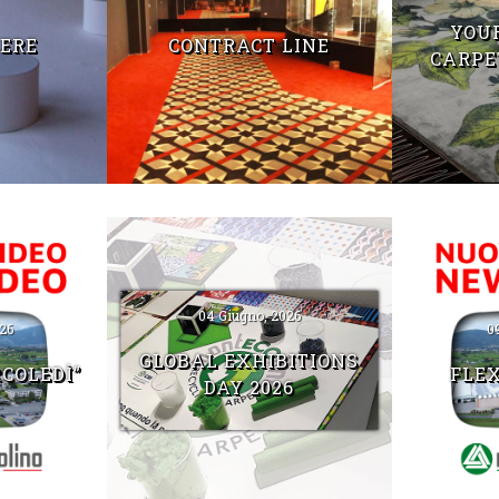
YOU
IERE
CONTRACT LINE
CARPE
04 Giugno, 2026
26
0
GLOBAL EXHIBITIONS
RCOLEDÌ”
FLEX
DAY 2026