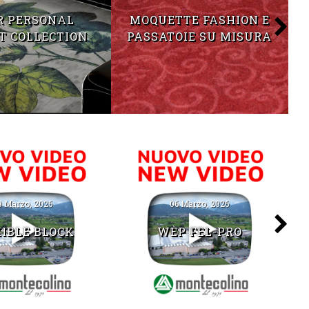
R PERSONAL
MOQUETTE FASHION E
T COLLECTION
PASSATOIE SU MISURA
9 Marzo, 2026
06 Marzo, 2026
IBLE BLOCK
WÈP FEL-PRO