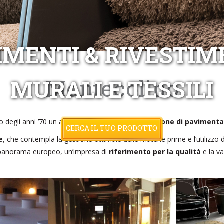
IMENTI & RIVESTIM
Montecolino
MURALI E TESSILI
 degli anni ’70 un azienda al vertice nella
produzione di pavimenta
CERCA IL TUO PRODOTTO
e
, che contempla la gestione ottimale delle materie prime e l’utilizzo
 panorama europeo, un’impresa di
riferimento per la qualità
e la va