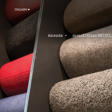
ITALIANO
Azienda
montECOlino RECYCL