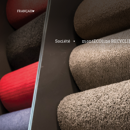
FRANÇAIS
Société
montECOlino RECYCLI