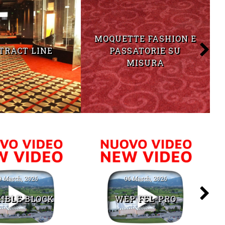
MOQUETTE FASHION E
TRACT LINE
PASSATORIE SU
MISURA
9 March, 2026
06 March, 2026
IBLE BLOCK
WÈP FEL-PRO