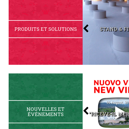
ARTICOLI VARI ED
PRODUITS ET SOLUTIONS
STAND & F
ACCESSORI
09 March, 2025
06 August, 20
NOUVELLES ET
ÉVÉNEMENTS
BAM 2025
“RICEVE IL ME