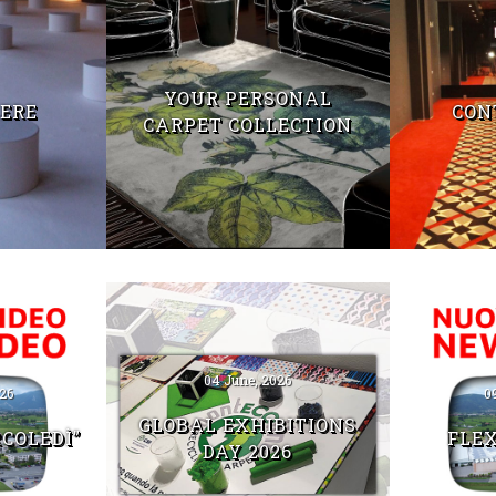
YOUR PERSONAL
IERE
CON
CARPET COLLECTION
04 June, 2026
26
0
GLOBAL EXHIBITIONS
RCOLEDÌ”
FLEX
DAY 2026