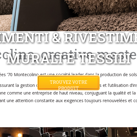
IMENTI & RIVESTIM
olino, creative mast
MURALI E TESSILI
es ’70 Montecolino est une société leader dans la production de sols 
TROUVEZ VOTRE
urant la gestion optimale des matières premières et l’utilisation d’i
PRODUIT
comme une entreprise de haut niveau, conjuguant la qualité et la var
tant une attention constante aux exigences toujours renouvelées et