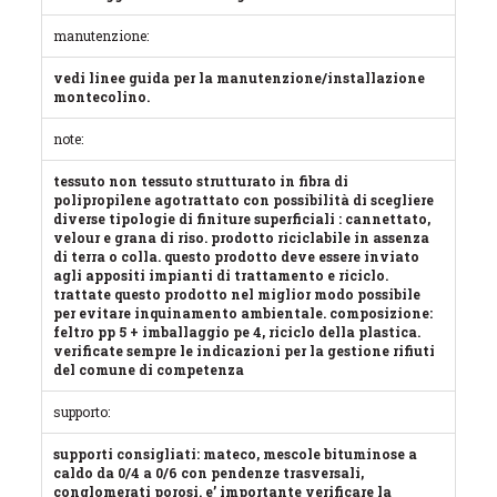
manutenzione:
vedi linee guida per la manutenzione/installazione
montecolino.
note:
tessuto non tessuto strutturato in fibra di
polipropilene agotrattato con possibilità di scegliere
diverse tipologie di finiture superficiali : cannettato,
velour e grana di riso. prodotto riciclabile in assenza
di terra o colla. questo prodotto deve essere inviato
agli appositi impianti di trattamento e riciclo.
trattate questo prodotto nel miglior modo possibile
per evitare inquinamento ambientale. composizione:
feltro pp 5 + imballaggio pe 4, riciclo della plastica.
verificate sempre le indicazioni per la gestione rifiuti
del comune di competenza
supporto:
supporti consigliati: mateco, mescole bituminose a
caldo da 0/4 a 0/6 con pendenze trasversali,
conglomerati porosi. e’ importante verificare la