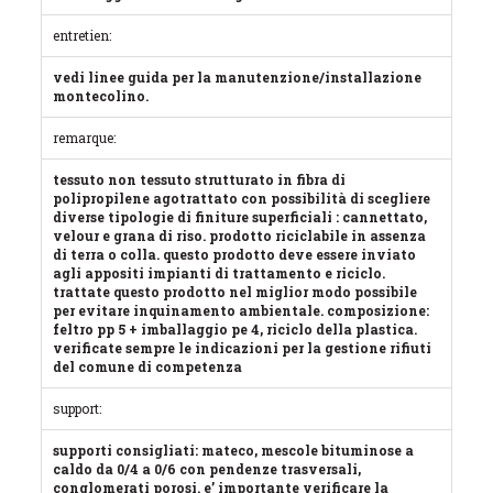
entretien:
vedi linee guida per la manutenzione/installazione
montecolino.
remarque:
tessuto non tessuto strutturato in fibra di
polipropilene agotrattato con possibilità di scegliere
diverse tipologie di finiture superficiali : cannettato,
velour e grana di riso. prodotto riciclabile in assenza
di terra o colla. questo prodotto deve essere inviato
agli appositi impianti di trattamento e riciclo.
trattate questo prodotto nel miglior modo possibile
per evitare inquinamento ambientale. composizione:
feltro pp 5 + imballaggio pe 4, riciclo della plastica.
verificate sempre le indicazioni per la gestione rifiuti
del comune di competenza
support:
supporti consigliati: mateco, mescole bituminose a
caldo da 0/4 a 0/6 con pendenze trasversali,
conglomerati porosi. e’ importante verificare la