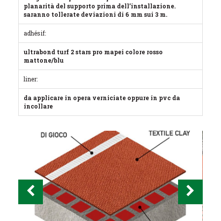
planarità del supporto prima dell’installazione.
saranno tollerate deviazioni di 6 mm sui 3 m.
adhésif:
ultrabond turf 2 stars pro mapei colore rosso
mattone/blu
liner:
da applicare in opera verniciate oppure in pvc da
incollare