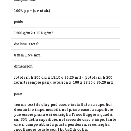
100% pp – (uv stab.)
poids:
1200 g/m2 ± 10% g/m²
épaisseur total:
8 mm ± 5% mm
dimension:
rotoli in h 200 cm x 18,10 o 36,20 mtl - (rotoli in h 200
forniti sempre pari), rotoli in h 400 x 18,10 o 36,20 mtl
pose:
tennis textile clay può essere installato su superfici
drenanti o impermeabili. nel primo caso la superficie
può essere piana e si consiglia l’incollaggio a quadri,
sul 50% della superficie. nel secondo caso è importante
che il campo abbia la giusta pendenza, si consiglia
incollaggio totale con 1kg/m2 di colla.