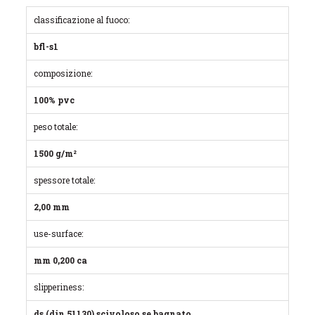
classificazione al fuoco:
bfl-s1
composizione:
100% pvc
peso totale:
1500 g/m²
spessore totale:
2,00 mm
use-surface:
mm 0,200 ca
slipperiness:
ds (din 51130) scivoloso se bagnato