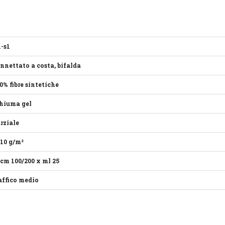
l-s1
nnettato a costa, bifalda
0% fibre sintetiche
hiuma gel
rziale
10 g/m²
 cm 100/200 x ml 25
affico medio