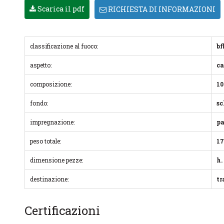
Scarica il pdf
RICHIESTA DI INFORMAZIONI
classificazione al fuoco:
bf
aspetto:
ca
composizione:
10
fondo:
sc
impregnazione:
pa
peso totale:
17
dimensione pezze:
h.
destinazione:
tr
Certificazioni