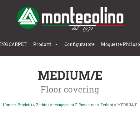
ING CARPET
Prodotti
Configuratore
Moquette Philos
MEDIUM/E
Floor covering
Home
Prodotti
Zerbini Asciugapassi E Passatoie
Zerbini
MEDIUM/E