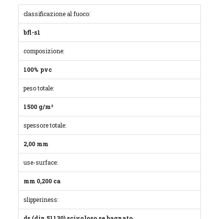
classificazione al fuoco:
bfl-s1
composizione:
100% pvc
peso totale:
1500 g/m²
spessore totale:
2,00 mm
use-surface:
mm 0,200 ca
slipperiness:
ds (din 51130) scivoloso se bagnato