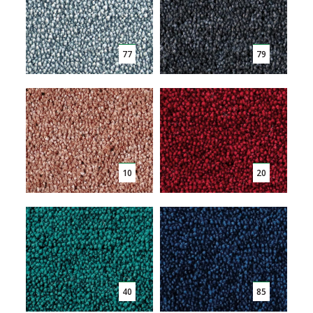
77
79
10
20
40
85