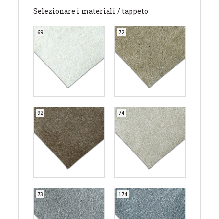
Selezionare i materiali / tappeto
69
72
92
74
73
174