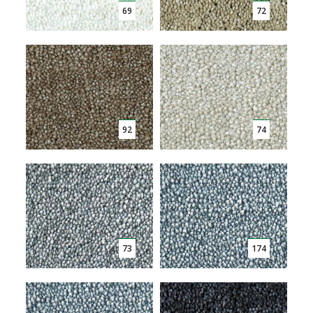
69
72
92
74
73
174