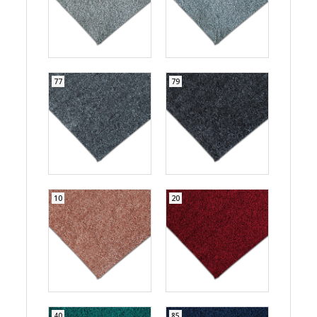
77
79
10
20
40
85