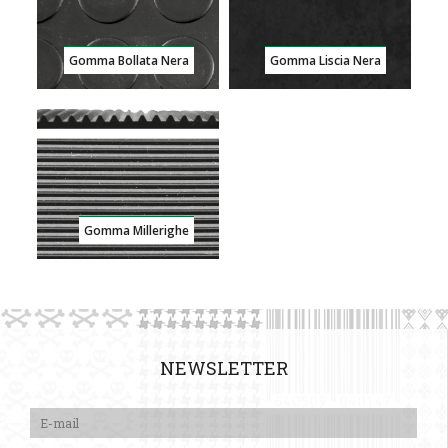
Gomma Bollata Nera
Gomma Liscia Nera
Gomma Millerighe
NEWSLETTER