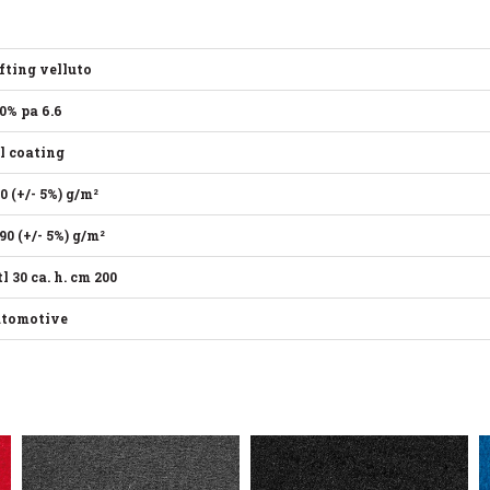
fting velluto
0% pa 6.6
l coating
0 (+/- 5%) g/m²
90 (+/- 5%) g/m²
l 30 ca. h. cm 200
utomotive