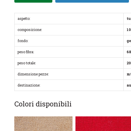
aspetto:
tu
composizione:
10
fondo:
ge
peso fibra:
68
peso totale:
20
dimensione pezze:
mt
destinazione:
a
Colori disponibili