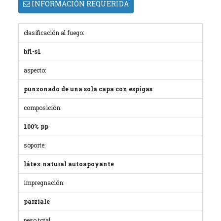
INFORMACIÓN REQUERIDA
clasificación al fuego:
bfl-s1
aspecto:
punzonado de una sola capa con espigas
composición:
100% pp
soporte:
látex natural autoapoyante
impregnación:
parziale
peso total: