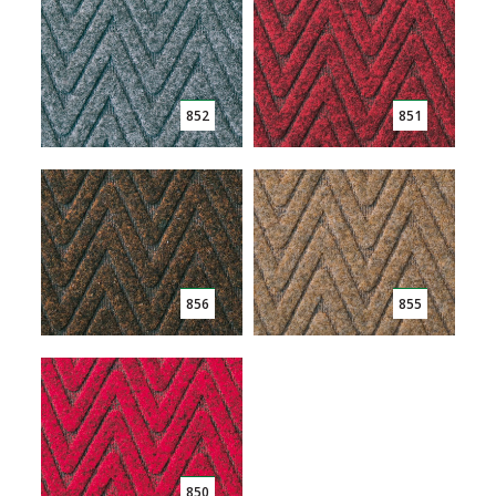
852
851
856
855
850