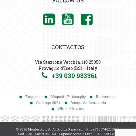
FOLLOW US
CONTACTOS
Via Stazione Vecchia, 110 25050
Provaglio d’Iseo (BS) – Italy
+39 030 983361
Empresa
Moquette Philosophy
Referencias
Catálogo 2024
Búsqueda Avanzada
Whistleblowing
© 2026 Montecolino.it. All Rights Reserved. - P. Iva IT01744230176
- Cod. Fisc. 03029700154 - Capitale Sociale Euro 1.040.000 i.v. -