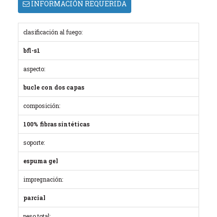
INFORMACIÓN REQUERIDA
clasificación al fuego:
bfl-s1
aspecto:
bucle con dos capas
composición:
100% fibras sintéticas
soporte:
espuma gel
impregnación:
parcial
peso total: