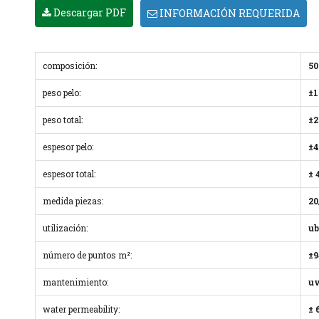
Descargar PDF
INFORMACIÓN REQUERIDA
composición:
50
peso pelo:
±1
peso total:
±2
espesor pelo:
±4
espesor total:
± 
medida piezas:
20
utilización:
ub
número de puntos m²:
±9
mantenimiento:
uv
water permeability:
± 