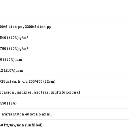
00/6 dtex pe , 3300/8 dtex pp
540 (±10%) g/m²
750 (±10%) g/m²
0 (±10%) mm
42 (±10%) mm
/25 ml ca. h. cm 200/400 (±2cm)
icación , jardines , azoteas , multifuncional
450 (±3%)
 warranty in europa 6 anni.
60 ltr/m2/min (unfilled)