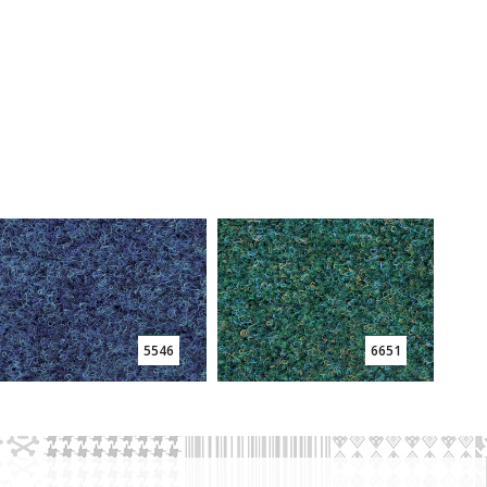
5546
6651