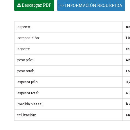
Descargar PDF
INFORMACIÓN REQUERIDA
aspecto:
ne
composición:
10
soporte:
es
peso pelo:
42
peso total:
15
espesor pelo:
3,
espesor total:
4 
medida piezas:
h.
utilización:
en