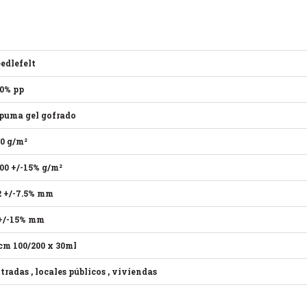
edlefelt
0% pp
puma gel gofrado
0 g/m²
00 +/-15% g/m²
2 +/-7.5% mm
+/-15% mm
cm 100/200 x 30ml
tradas , locales públicos , viviendas