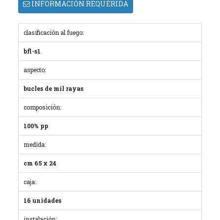
INFORMACIÓN REQUERIDA
clasificación al fuego:
bfl-s1
aspecto:
bucles de mil rayas
composición:
100% pp
medida:
cm 65 x 24
caja:
16 unidades
instalación: