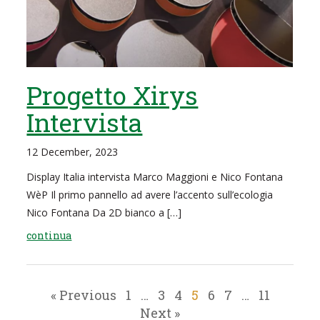
Progetto Xirys
Intervista
12 December, 2023
Display Italia intervista Marco Maggioni e Nico Fontana
WèP Il primo pannello ad avere l’accento sull’ecologia
Nico Fontana Da 2D bianco a […]
continua
« Previous
1
…
3
4
5
6
7
…
11
Next »