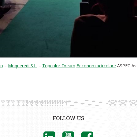
co
–
Moqueredi S.L.
–
Topcolor Dream
#economiacircolare
ASPEC Aso
FOLLOW US