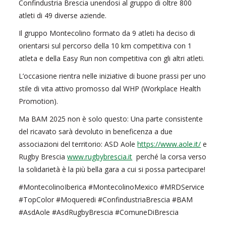
Confindustria Brescia unendosi al gruppo di oltre 800
atleti di 49 diverse aziende.
Il gruppo Montecolino formato da 9 atleti ha deciso di
orientarsi sul percorso della 10 km competitiva con 1
atleta e della Easy Run non competitiva con gli altri atleti.
L’occasione rientra nelle iniziative di buone prassi per uno
stile di vita attivo promosso dal WHP (Workplace Health
Promotion).
Ma BAM 2025 non è solo questo: Una parte consistente
del ricavato sarà devoluto in beneficenza a due
associazioni del territorio: ASD Aole
https://www.aole.it/
e
Rugby Brescia
www.rugbybrescia.it
perché la corsa verso
la solidarietà è la più bella gara a cui si possa partecipare!
#MontecolinoIberica #MontecolinoMexico #MRDService
#TopColor #Moqueredi #ConfindustriaBrescia #BAM
#AsdAole #AsdRugbyBrescia #ComuneDiBrescia