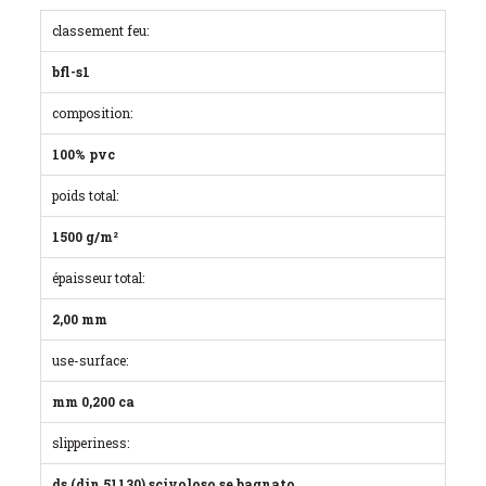
classement feu:
bfl-s1
composition:
100% pvc
poids total:
1500 g/m²
épaisseur total:
2,00 mm
use-surface:
mm 0,200 ca
slipperiness:
ds (din 51130) scivoloso se bagnato