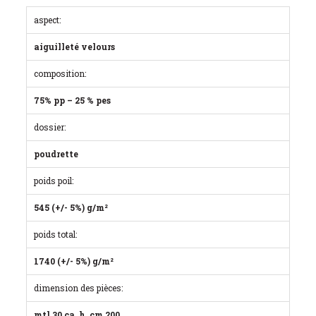
aspect:
aiguilleté velours
composition:
75% pp – 25 % pes
dossier:
poudrette
poids poil:
545 (+/- 5%) g/m²
poids total:
1740 (+/- 5%) g/m²
dimension des pièces:
mtl 30 ca. h. cm 200