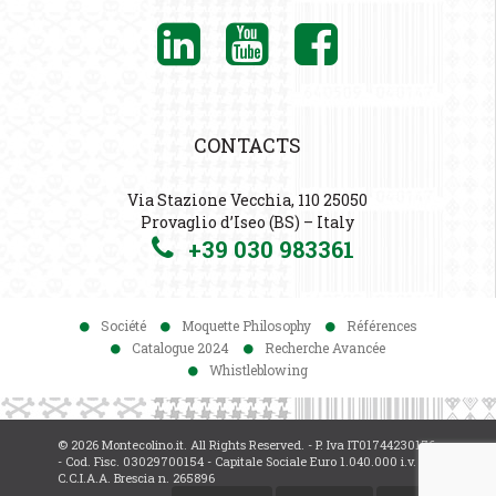
CONTACTS
Via Stazione Vecchia, 110 25050
Provaglio d’Iseo (BS) – Italy
+39 030 983361
Société
Moquette Philosophy
Références
Catalogue 2024
Recherche Avancée
Whistleblowing
© 2026 Montecolino.it. All Rights Reserved. - P. Iva IT01744230176
- Cod. Fisc. 03029700154 - Capitale Sociale Euro 1.040.000 i.v. -
C.C.I.A.A. Brescia n. 265896