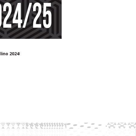
ino 2024
!