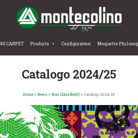
NG CARPET
Produits
Configurateur
Moquette Philoso
Catalogo 2024/25
Home
News
Non Classifié(e)
Catalogo 2024/25