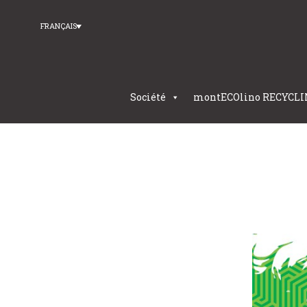
FRANÇAIS
Société
montECOlino RECYCLI