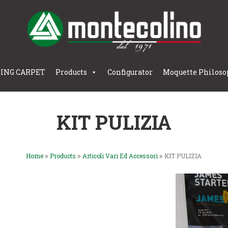
LING CARPET
Products
Configurator
Moquette Philoso
KIT PULIZIA
Home
Products
Articoli Vari Ed Accessori
KIT PULIZIA