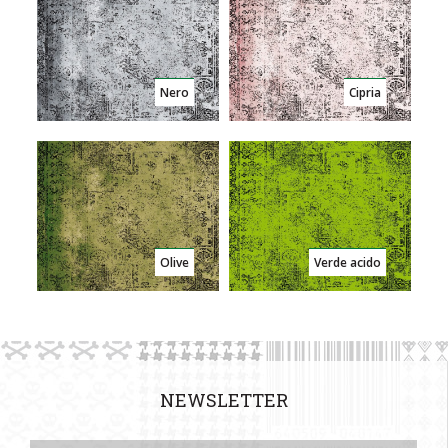
Nero
Cipria
Olive
Verde acido
NEWSLETTER