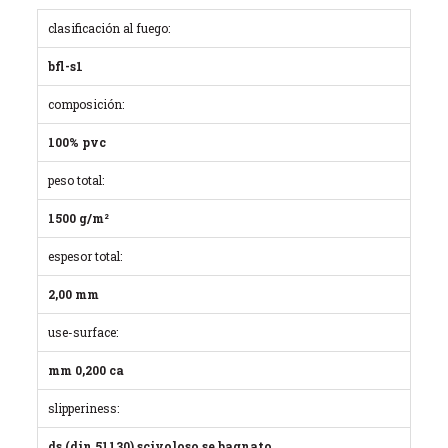
clasificación al fuego:
bfl-s1
composición:
100% pvc
peso total:
1500 g/m²
espesor total:
2,00 mm
use-surface:
mm 0,200 ca
slipperiness:
ds (din 51130) scivoloso se bagnato